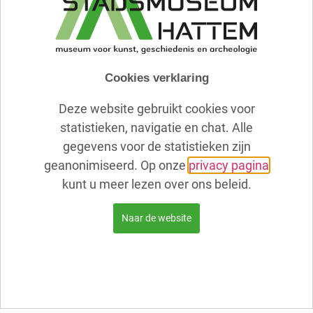
Het leverde hem de titel ‘IJsselschilder’ op, een
benaming die vandaag de dag nog steeds wordt
gebruikt.
Voerman schakelt vanaf dit moment ook over op
Cookies verklaring
olieverf. Zijn glorieuze periode van de
IJssellandschappen is nu echt begonnen.
Deze website gebruikt cookies voor
statistieken, navigatie en chat. Alle
gegevens voor de statistieken zijn
Willink van Collen prijs
geanonimiseerd. Op onze
privacy pagina
Jan Voerman en zijn vriend Jan Verkade gingen in
kunt u meer lezen over ons beleid.
deze tijd regelmatig naar Kampen en Hattem om te
schilderen.
Naar de website
Hier ontstonden zijn eerste werken waarop
landschappen met vee in beeld werden gebracht.
Zijn schilderij ‘Vee in de weide’ werd bekroond met
de Willink van Collen prijs.