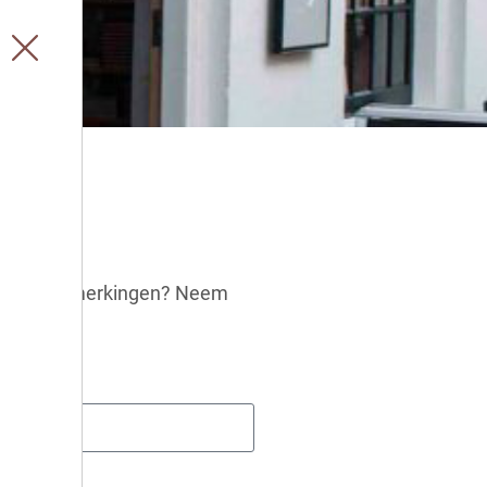
ulier
 en/of opmerkingen? Neem
 ons op!