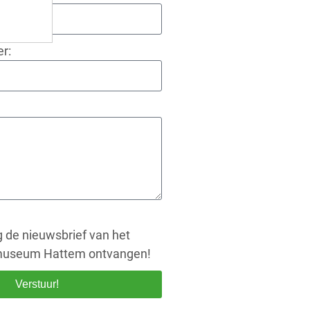
r:
ag de nieuwsbrief van het
useum Hattem ontvangen!
Verstuur!