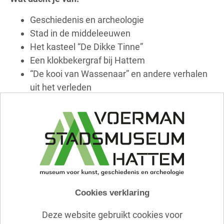
Geschiedenis en archeologie
Stad in de middeleeuwen
Het kasteel “De Dikke Tinne”
Een klokbekergraf bij Hattem
“De kooi van Wassenaar” en andere verhalen
uit het verleden
De stadsboerderijen van Hattem, koeien
gingen ’s zomers naar de Hoenwaard (
Homoet)
Hattem een stad, geen dorp, in 1299 kreeg
Hattem stadsrechten, hoe ging dat?
Schilderkunst
Hattem een kunstenaarscentrum aan het
Cookies verklaring
einde van de 19e eeuw
Voerman haalde veel vrienden naar Hattem
Deze website gebruikt cookies voor
om hier de mooie natuur, de IJssel en de