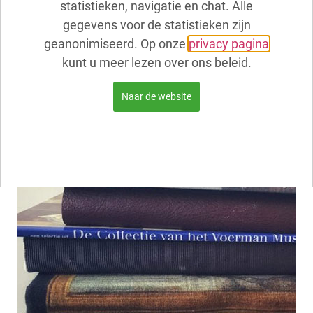
statistieken, navigatie en chat. Alle
bossen te schilderen
gegevens voor de statistieken zijn
Werkstuk over individuele kunstenaars, zoals
geanonimiseerd. Op onze
privacy pagina
Jan Voerman sr en Jan Voerman jr en Jo
kunt u meer lezen over ons beleid.
Koster, Be Thoden van Velzen enz.
Je kunt ze ook met elkaar vergelijken en over
Naar de website
de verschillende stromingen vertellen