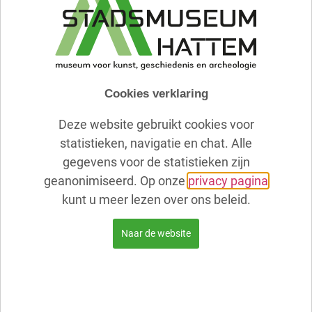
schilderen en de laatste 15 tot 20 jaar is ze hier
intensief mee bezig geweest.
De tentoonstelling van Marianne Voeten richt zich
op de landschappen uit de omgeving van Hattem,
de IJssel en de Wadden, die ze heeft geschilderd in
Cookies verklaring
de aquarel techniek.
Geef je bij het zien van de
Deze website gebruikt cookies voor
tentoonstelling over aan de natuur, beelden die
statistieken, navigatie en chat. Alle
Marianne laat zien en laat je meenemen in de
gegevens voor de statistieken zijn
wolken, water en weidsheid van haar schilderijen.
geanonimiseerd. Op onze
privacy pagina
Marianne gaat buiten op zoek naar het verhaal voor
kunt u meer lezen over ons beleid.
haar aquarellen, maakt foto’s en schetsen van het
landschap, en werkt deze vervolgens zorgvuldig uit
Naar de website
op haar atelier.
Haar werken zijn te bewonderen van 6 mei 2023
t/m 30 juli 2023 in het Voerman Stadsmuseum