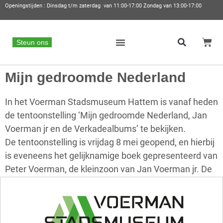
Openingstijden : Dinsdag t/m zaterdag van 11:00-17:00 Zondag van 13:00-17:00
Steun ons
Mijn gedroomde Nederland
In het Voerman Stadsmuseum Hattem is vanaf heden
de tentoonstelling ‘Mijn gedroomde Nederland, Jan
Voerman jr en de Verkadealbums’ te bekijken.
De tentoonstelling is vrijdag 8 mei geopend, en hierbij
is eveneens het gelijknamige boek gepresenteerd van
Peter Voerman, de kleinzoon van Jan Voerman jr. De
naam van de tentoonstelling is aan het boek
ontleend. Tentoonstelling en boek belichten beiden
uitgebreid de periode waarin Jan Voerman junior de
Verkade-plaatjes maakte.