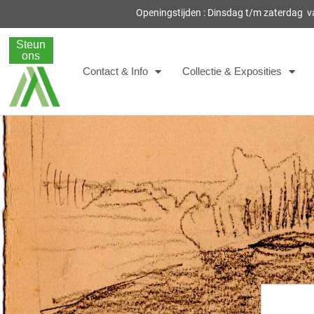
Openingstijden : Dinsdag t/m zaterdag 
Steun
ons
Contact & Info
Collectie & Exposities