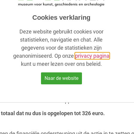
Cookies verklaring
Deze website gebruikt cookies voor
statistieken, navigatie en chat. Alle
gegevens voor de statistieken zijn
geanonimiseerd. Op onze
privacy pagina
kunt u meer lezen over ons beleid.
 resultaat van de Rabo ClubSupport-actie.
Naar de website
t.
bactie mee. Van 1 tot en met 23 september mochten alle
hun buurt die aan de ClubSupport-actie deelnamen.
 totaal dat nu dus is opgelopen tot 326 euro.
 de financiële ondersteuning uit de actie in te zette