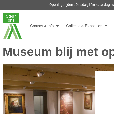
Openingstijden : Dinsdag t/m zaterdag 
Steun
ons
Contact & Info
Collectie & Exposities
Museum blij met o