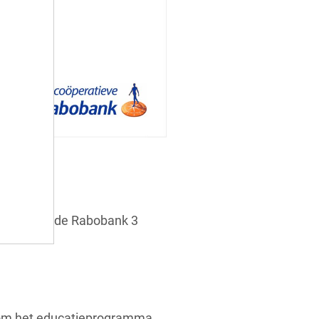
 leden van de Rabobank 3
n om het educatieprogramma