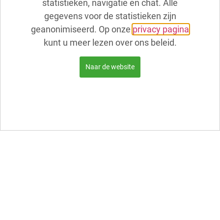
statistieken, navigatie en chat. Alle
gegevens voor de statistieken zijn
geanonimiseerd. Op onze
privacy pagina
kunt u meer lezen over ons beleid.
Naar de website
Vanaf vandaag hebben wij keramiek van
BonCreationz Ceramics in onze museumwinkel. Er is
een mooie selectie gemaakt, kom gerust even binnen
lopen de winkel is vrij toegankelijk.