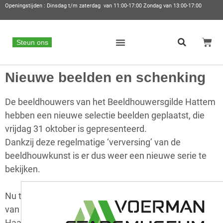
Openingstijden : Dinsdag t/m zaterdag van 11:00-17:00 Zondag van 13:00-17:00
Steun ons
Nieuwe beelden en schenking
De beeldhouwers van het Beeldhouwersgilde Hattem
hebben een nieuwe selectie beelden geplaatst, die
vrijdag 31 oktober is gepresenteerd.
Dankzij deze regelmatige ‘verversing’ van de
beeldhouwkunst is er dus weer een nieuwe serie te
bekijken.
Nu te zien zijn:
Trio Nautilus
van Aart Elkink,
Dromo
van Willem Kloosterman,
Boegbeeld
van Jan
Haanstra,
On The Top Of The World
van Albert van de