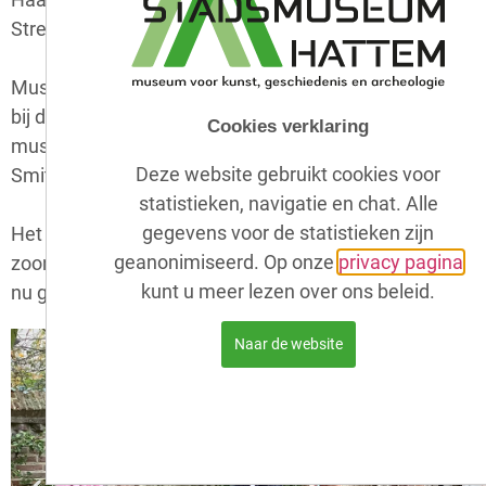
Streek, en
Ana
van Leida Koridon.
Museumdirecteur Merijn de Leur-van Duyn onthulde
bij deze gelegenheid ook de schenking aan het
Cookies verklaring
museum van het beeld van Jan Hendrik Sypkens
Deze website gebruikt cookies voor
Smit, gemaakt door Gerrit Willem Barendsen.
statistieken, navigatie en chat. Alle
gegevens voor de statistieken zijn
Het museum had het beeld al in bruikleen, maar de
geanonimiseerd. Op onze
privacy pagina
zoon van de kunstenaar Jan-Erik Barendsen heeft het
kunt u meer lezen over ons beleid.
nu geschonken.
Naar de website