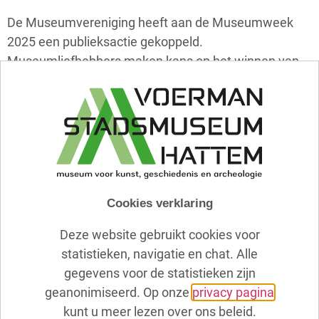
De Museumvereniging heeft aan de Museumweek
2025 een publieksactie gekoppeld.
Museumliefhebbers maken kans op het winnen van
twee museumkaarten.
Dan kun je een jaar lang samen het museum
bezoeken.
Om kans te maken hierop moet je naar het
Instagramkanaal
@museumkaart
gaan. Meedoen is eenvoudig:
Cookies verklaring
deelnemers delen met wie ze tijdens de
Deze website gebruikt cookies voor
Museumweek naar het museum gaan, volgen
statistieken, navigatie en chat. Alle
@museumkaart
en taggen het museum van hun
gegevens voor de statistieken zijn
keuze.
geanonimiseerd. Op onze
privacy pagina
Bijvoorbeeld
kunt u meer lezen over ons beleid.