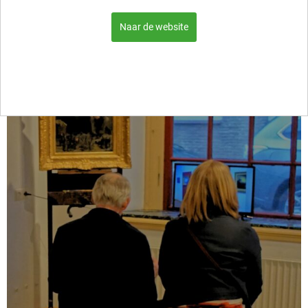
@VoermanStadsmuseumHattem
…
Naar de website