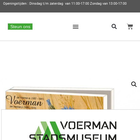
Openingstijden : Dinsdag t/m zaterdag van 11:00-17:00 Zondag van 13:00-17:00
Steun ons