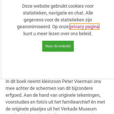
Jan Voerman liet Nederlanders natuur en
Deze website gebruikt cookies voor
landschap waarderen
statistieken, navigatie en chat. Alle
Wie kent ze niet: de plaatjesalbums van Verkade
gegevens voor de statistieken zijn
uit de vorige eeuw. Generaties groeiden ermee op,
geanonimiseerd. Op onze
privacy pagina
plakten de plaatjes zorgvuldig in en raakten
kunt u meer lezen over ons beleid.
betoverd door de kleurrijke beelden uit de natuur
en de verhalen erachter. Wat ooit begon als een
Naar de website
reclamecampagne, groeide uit tot een van de
meest geliefde culturele verschijnselen van
Nederland. In totaal verschenen er dertig albums,
met samen maar liefst drie miljoen exemplaren.
In dit boek neemt kleinzoon Peter Voerman ons
mee achter de schermen van dit bijzondere
erfgoed. Aan de hand van originele tekeningen,
voorstudies en foto’s uit het familiearchief én met
de originele plaatjes uit het Verkade Museum