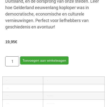
Duitsland, en de oorsprong van onze steden. Leer
hoe Gelderland eeuwenlang koploper was in
democratische, economische en culturele
vernieuwingen. Perfect voor liefhebbers van
geschiedenis en avontuur!
19,95
€
Toevoegen aan winkelwagen
Type:
Hardcover
Aantal pagina's:
64
Verzending:
Wij versturen de bestelling meestal op maandag.
Bijzonderheden:
Dit is een hernieuwde uitgave met 64 i.p.v. 48 pagina's