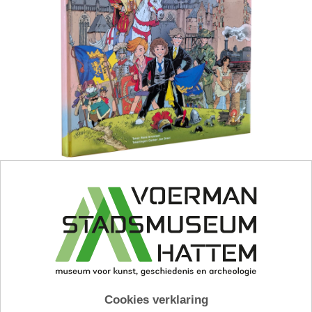
Ridders van Gelre – Het verloren hertogdom
boek-007
Een kleurrijk en humoristisch stripalbum over de
rijke, sprookjesachtige geschiedenis van
Cookies verklaring
Gelderland! Ga mee op avontuur vol draken,