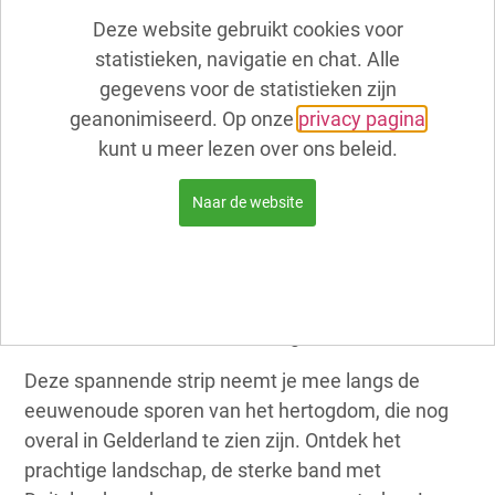
ridders, kastelen, oorlog en liefde—een must-read
Deze website gebruikt cookies voor
voor iedereen!
statistieken, navigatie en chat. Alle
gegevens voor de statistieken zijn
In Het Verloren Hertogdom komt hertog Karel van
geanonimiseerd. Op onze
privacy pagina
Gelre tot leven vanuit zijn praalgraf om twee
kunt u meer lezen over ons beleid.
gewone jongens tot Ridders van Gelre te slaan.
Hun missie? Het verleden van het verloren
Naar de website
hertogdom Gelre ontrafelen. Samen met een
slimme gids uit het Duitstalige deel van Gelderland
en een magische Gelderse vlag reist het drietal
door de fascinerende geschiedenis van
Gelderland, ooit een zelfstandig vorstendom.
Deze spannende strip neemt je mee langs de
eeuwenoude sporen van het hertogdom, die nog
overal in Gelderland te zien zijn. Ontdek het
prachtige landschap, de sterke band met