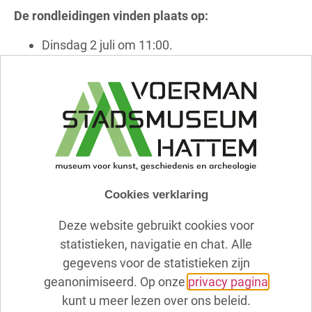
De rondleidingen vinden plaats op:
Dinsdag 2 juli om 11:00.
Dinsdag 16 juli om 14:00.
Dinsdag 30 juli om 11:00.
Dinsdag 13 augustus om 14:00.
Dinsdag 27 augustus om 11:00.
Dinsdag 10 september om 14:00.
Het aantal deelnemers is beperkt, maximaal 10
personen, dus meld je snel aan via het formulier op
Cookies verklaring
deze pagina!
Deze website gebruikt cookies voor
De rondleidingen zijn vrij toegankelijk voor
statistieken, navigatie en chat. Alle
iedereen, maar de normale entree tarieven
gegevens voor de statistieken zijn
voor het museum zijn wel van toepassing.
geanonimiseerd. Op onze
privacy pagina
Er wordt gezorgd voor koffie of thee. En bij
kunt u meer lezen over ons beleid.