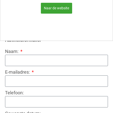
mooi weer heerlijk zitten op ons historisch
Naar de website
pleintje!
De rondleidingen vinden plaats indien er
minimaal 4 personen hebben ingeschreven.
U ontvangt een bevestiging van onze receptie!
Aanmeldformulier
Naam:
E-mailadres:
Telefoon: