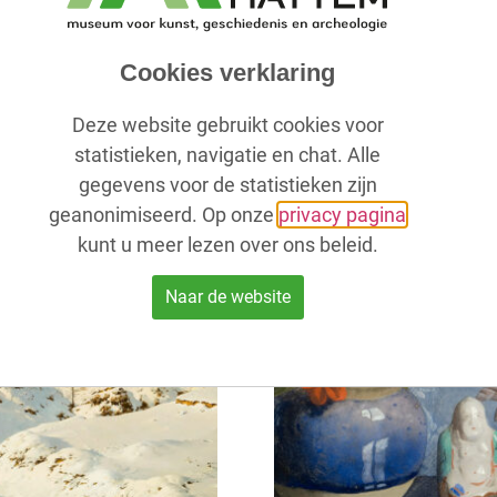
Cookies verklaring
Deze website gebruikt cookies voor
Dienblad – Oost-Indische Kers
4,95
€
statistieken, navigatie en chat. Alle
gegevens voor de statistieken zijn
geanonimiseerd. Op onze
privacy pagina
kunt u meer lezen over ons beleid.
Bestel nu!
Uitverkocht!
Naar de website