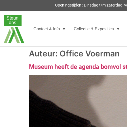
Openingstijden : Dinsdag t/m zaterdag 
Steun
ons
Contact & Info
Collectie & Exposities
Auteur:
Office Voerman
Museum heeft de agenda bomvol s