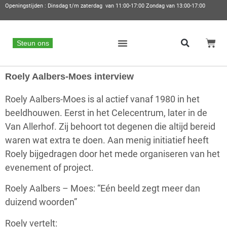
Openingstijden : Dinsdag t/m zaterdag van 11:00-17:00 Zondag van 13:00-17:00
Steun ons
Roely Aalbers-Moes interview
Roely Aalbers-Moes is al actief vanaf 1980 in het
beeldhouwen. Eerst in het Celecentrum, later in de
Van Allerhof. Zij behoort tot degenen die altijd bereid
waren wat extra te doen. Aan menig initiatief heeft
Roely bijgedragen door het mede organiseren van het
evenement of project.
Roely Aalbers – Moes: “Eén beeld zegt meer dan
duizend woorden”
Roely vertelt: