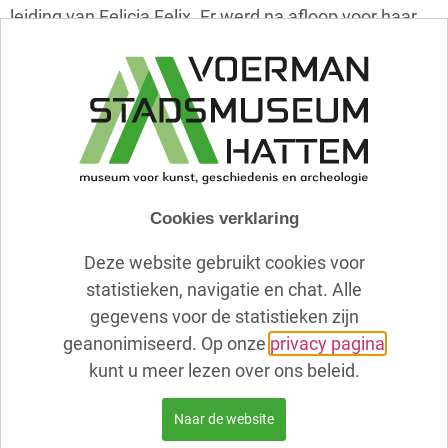
leiding van Felicia Felix. Er werd na afloop voor haar
met de pet rondgegaan. Op de terugweg in de auto
telde ze het geld, waarna ze opmerkte: “Nou,
daarvoor kom ik graag nog eens model zitten!”
Ze heeft er een paar schoenen van kunnen kopen!
Mijn beelden zijn niet abstract maar figuratief en
buiten beeldhouwen werk ik nog steeds graag met
Cookies verklaring
klei.
Mijn grootste trots is het beeld ‘Moederfiguur’, gehakt
Deze website gebruikt cookies voor
uit Peperino, een vulkanisch gesteente uit Italië. Dit
statistieken, navigatie en chat. Alle
beeld heb ik gemaakt voor het bejaardenhuis De Hof
gegevens voor de statistieken zijn
van Blom in Hattem.
geanonimiseerd. Op onze
privacy pagina
In klei en keramiek heb ik meerdere jaren lesgegeven
kunt u meer lezen over ons beleid.
in Zwolle en Hattem aan enthousiaste cursisten.
Naar de website
Buiten het beeldhouwen werden er ook uitstapjes