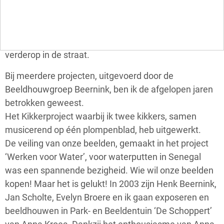
georganiseerd. Wij bezochten per trein in Amsterdam
het Allard Pierson Museum, in Scheveningen het
Museum Beelden aan Zee en in De Bilt het museum
van beeldhouwer Jits Bakker, met zijn atelier
verderop in de straat.
Bij meerdere projecten, uitgevoerd door de
Beeldhouwgroep Beernink, ben ik de afgelopen jaren
betrokken geweest.
Het Kikkerproject waarbij ik twee kikkers, samen
musicerend op één plompenblad, heb uitgewerkt.
De veiling van onze beelden, gemaakt in het project
‘Werken voor Water’, voor waterputten in Senegal
was een spannende bezigheid. Wie wil onze beelden
kopen! Maar het is gelukt! In 2003 zijn Henk Beernink,
Jan Scholte, Evelyn Broere en ik gaan exposeren en
beeldhouwen in Park- en Beeldentuin ‘De Schoppert’